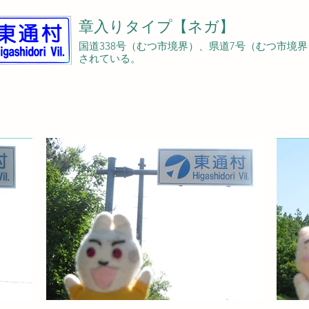
章入りタイプ【ネガ】
国道338号（むつ市境界）、県道7号（むつ市境
されている。