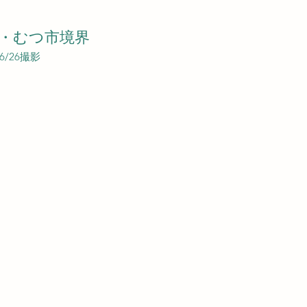
・むつ市境界
06/26撮影