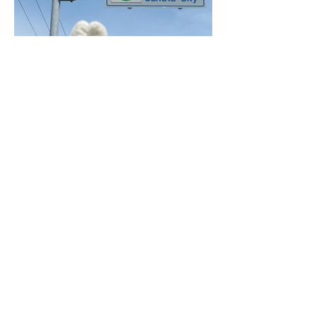
山形県道333号・三川町境
界
2025/07/19撮影
旧・国道7号。
​メモ
2005年に周辺自治体と合併。