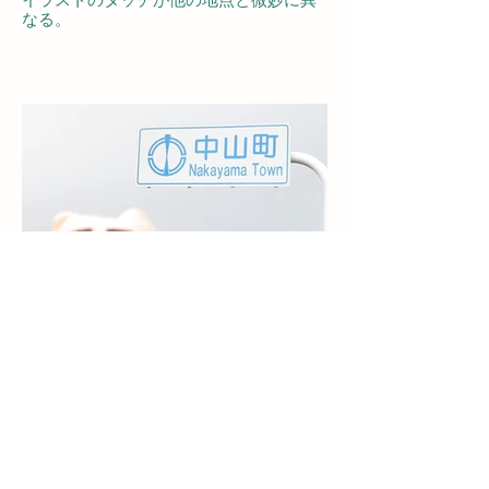
なる。
町道・山辺町境界
2020/03/21撮影
ポジ章入り唯一の設置箇所。