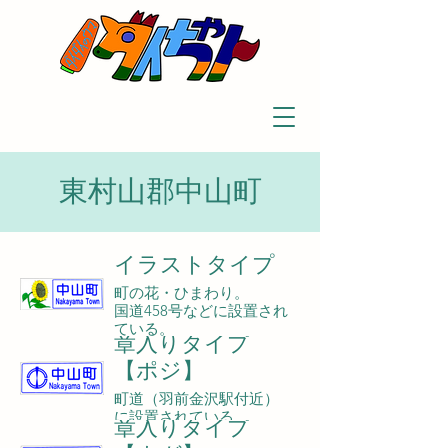
東村山郡中山町
イラストタイプ
町の花・ひまわり。
国道458号などに設置され
ている。
章入りタイプ
【ポジ】
町道（羽前金沢駅付近）
に設置されている。
章入りタイプ