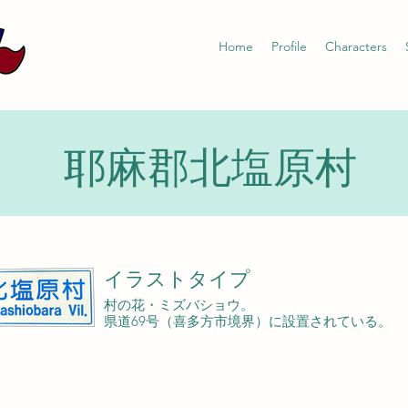
Home
Profile
Characters
耶麻郡北塩原村
イラストタイプ
村の花・ミズバショウ。
県道69号（喜多方市境界）に設置されている。