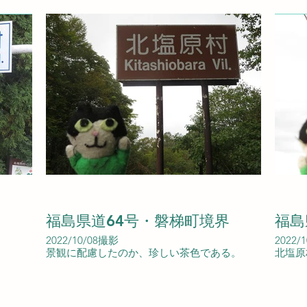
福島県道64号・磐梯町境界
福島
2022/10/08撮影
2022/
景観に配慮したのか、珍しい茶色である。
北塩原