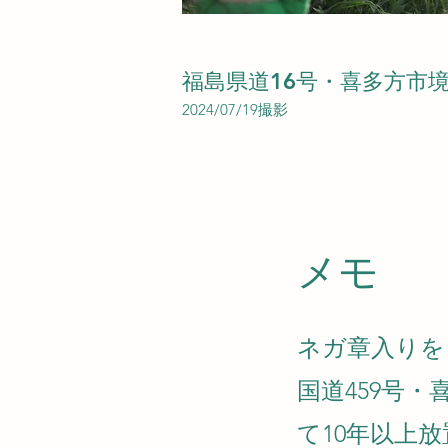
福島県道16号・喜多方市
2024/07/19撮影
​メモ
ネガ章入りを
国道459号
て10年以上