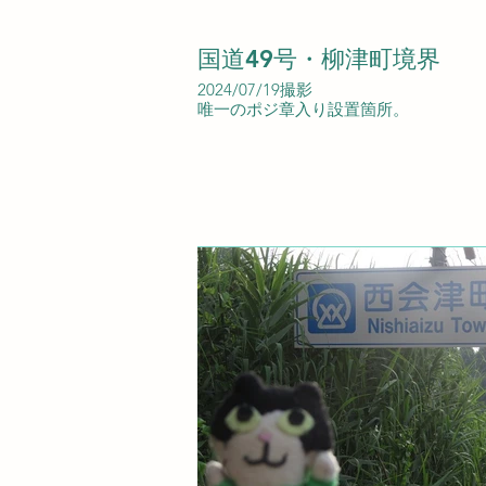
国道49号・柳津町境界
2024/07/19撮影
唯一のポジ章入り設置箇所。