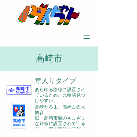
高崎市
章入りタイプ
あらゆる路線に設置され
ているため、比較的見つ
イラストタイプ
けやすい。
高崎だるま、高崎白衣大
観音。
旧・高崎市域のさまざま
な路線に設置されている
が、一部の箇所はデザイ
ンが簡略化されている。