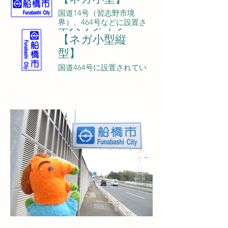
国道14号（習志野市境
界）、464号などに設置さ
章入りタイプ
れている。
【ネガ小型縦
型】
国道464号に設置されてい
る。