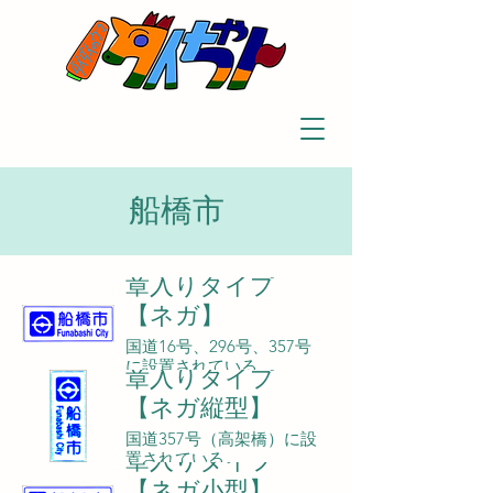
船橋市
章入りタイプ
【ネガ】
国道16号、296号、357号
に設置されている。
章入りタイプ
【ネガ縦型】
国道357号（高架橋）に設
章入りタイプ
置されている。
【ネガ小型】