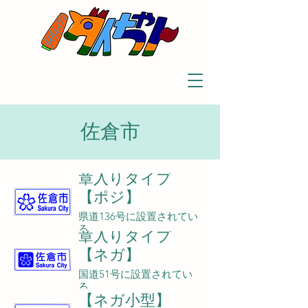
佐倉市
章入りタイプ
【ポジ】
県道136号に設置されてい
る。
章入りタイプ
【ネガ】
国道51号に設置されてい
章入りタイプ
る。
【ネガ小型】