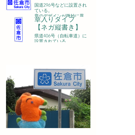
国道296号などに設置され
ている。
章のデザインが微妙に異
章入りタイプ
なっているものもある。
【ネガ縦書き】
県道406号（自転車道）に
設置されている。