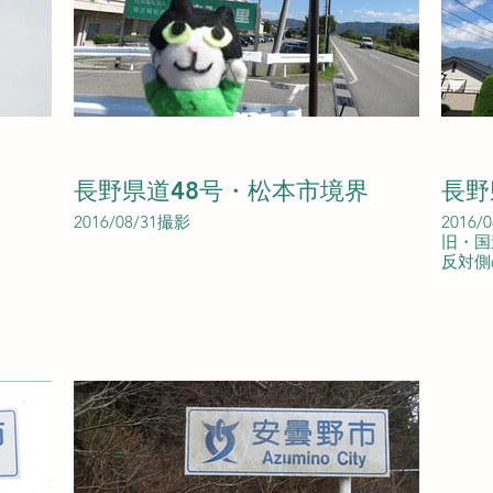
長野県道48号・松本市境界
長野
2016/08/31撮影
2016/
旧・国
反対側