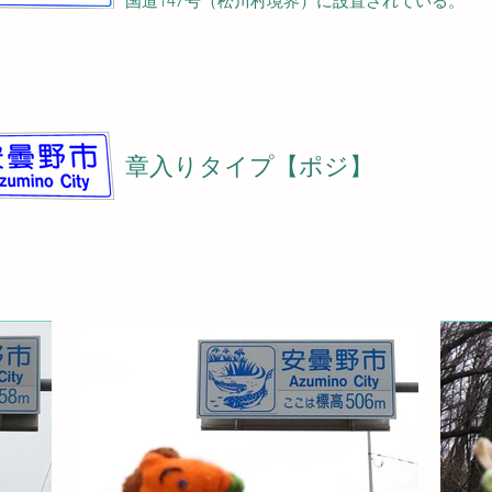
国道147号（松川村境界）に設置されている。
章入りタイプ【ポジ】