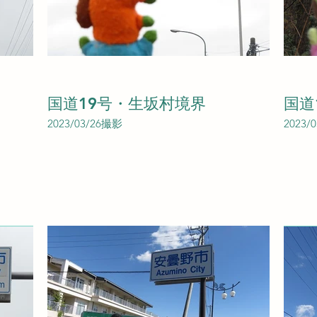
国道19号・生坂村境界
国道
2023/03/26撮影
2023/