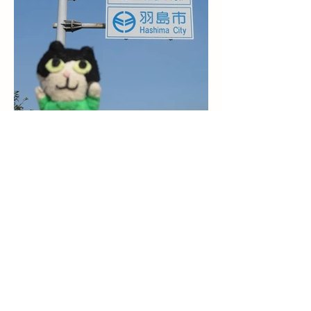
岐阜県道18号・愛知県一宮
市境界
2023/06/19撮影
県境バージョン。
わりと珍しい岐阜県章入りタイプ。
​メモ
岐阜県で唯一新幹線の駅がある