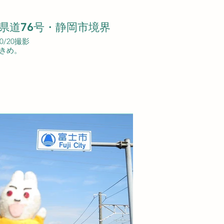
県道76号・静岡市境界
10/20撮影
きめ。