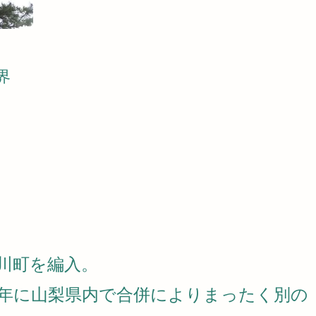
界
士川町を編入。
10年に山梨県内で合併によりまったく別の