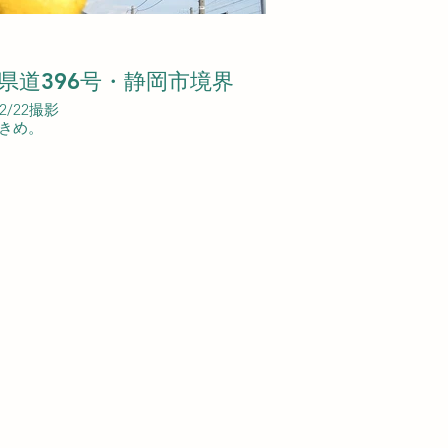
県道396号・静岡市境界
02/22撮影
きめ。