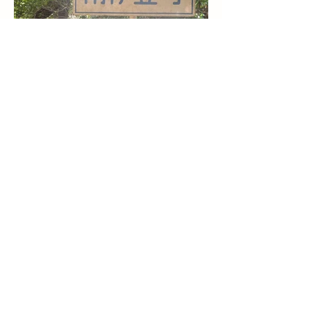
静岡県道121号・松崎町境
界
2025/03/09撮影
この界隈では珍しい文字のみタイプ。
​メモ
伊豆半島最南端の自治体。