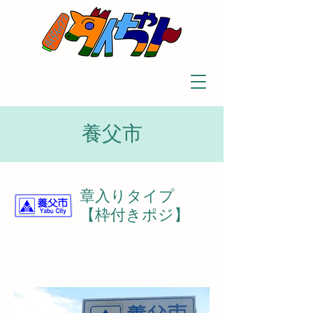
養父市
章入りタイプ
【枠付きポジ】