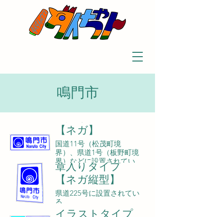
鳴門市
章入りタイプ
【ネガ】
国道11号（松茂町境
界）、県道1号（板野町境
界）などに設置されてい
章入りタイプ
る。
【ネガ縦型】
県道225号に設置されてい
る。
イラストタイプ