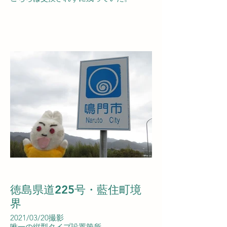
徳島県道225号・藍住町境
界
2021/03/20撮影
唯一の縦型タイプ設置箇所。