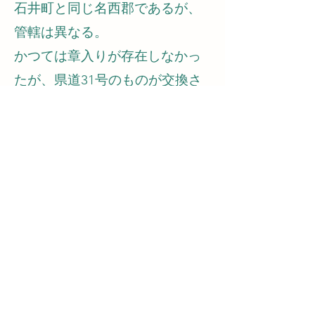
石井町と同じ名西郡であるが、
管轄は異なる。
かつては章入りが存在しなかっ
たが、県道31号のものが交換さ
れ初登場。
その後、県道21号や123号でも交
換、県道43号には文字のみタイ
プがあるにもかかわらず増設さ
れた。
Back
Kai（かい の ひらき）