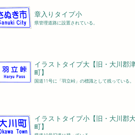
章入りタイプ小
県管理道路に設置されている。
イラストタイプ大【旧・大川郡
町】
国道11号に「羽立峠」の標識として残っている。
イラストタイプ小【旧・大川郡
町】