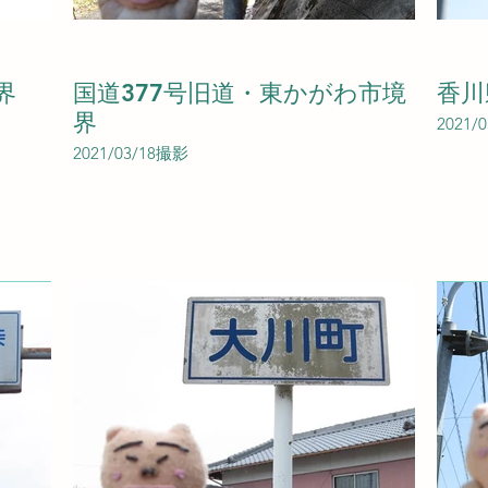
界
国道377号旧道・東かがわ市境
香川
界
2021/
2021/03/18撮影