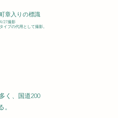
町章入りの標識
04/27撮影
タイプの代用として撮影。
く、国道200
る。