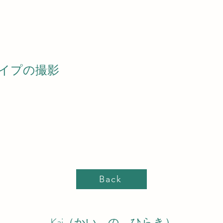
イプの撮影
Back
Kai（かい の ひらき）