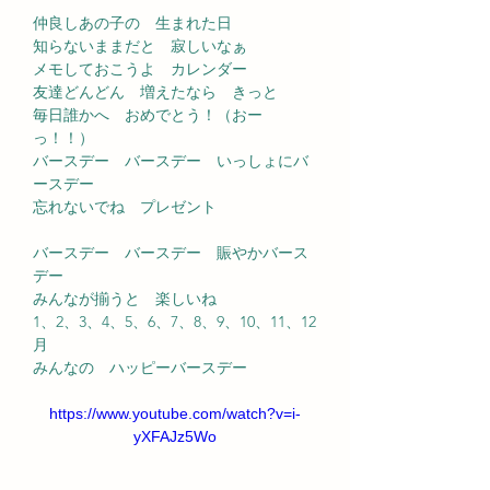
仲良しあの子の　生まれた日
知らないままだと　寂しいなぁ
メモしておこうよ　カレンダー
友達どんどん　増えたなら　きっと
毎日誰かへ　おめでとう！（おー
っ！！）
バースデー　バースデー　いっしょにバ
ースデー
忘れないでね　プレゼント
バースデー　バースデー　賑やかバース
デー
みんなが揃うと　楽しいね
1、2、3、4、5、6、7、8、9、10、11、12
月
みんなの　ハッピーバースデー
https://www.youtube.com/watch?v=i-
yXFAJz5Wo