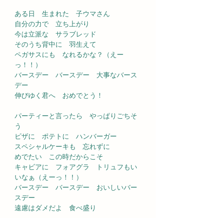
ある日　生まれた　子ウマさん
自分の力で　立ち上がり
今は立派な　サラブレッド
そのうち背中に　羽生えて
ペガサスにも　なれるかな？（えー
っ！！）
バースデー　バースデー　大事なバース
デー
伸びゆく君へ　おめでとう！
パーティーと言ったら　やっぱりごちそ
う
ピザに　ポテトに　ハンバーガー
スペシャルケーキも　忘れずに
めでたい　この時だからこそ
キャビアに　フォアグラ　トリュフもい
いなぁ（えーっ！！）
バースデー　バースデー　おいしいバー
スデー
遠慮はダメだよ　食べ盛り